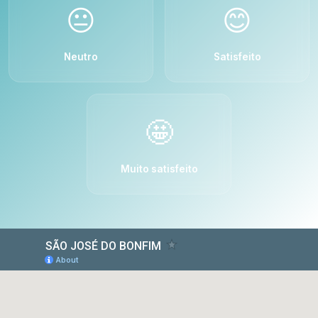
😐
😊
Neutro
Satisfeito
🤩
Muito satisfeito