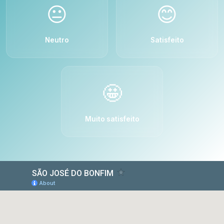
😐
😊
Neutro
Satisfeito
🤩
Muito satisfeito