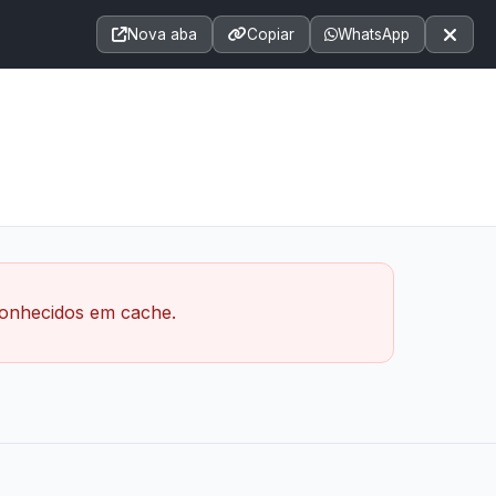
Acessibilidade
A+
A++
|
■
A□
A
Nova aba
Copiar
WhatsApp
Notícias
Seções
e-SIC