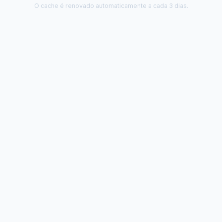
Carta de Serviços
Acessibilidade
Rada
de ele vem — impostos, transferências e gastos · Lei 12.527 (LAI) · L
eitas Extraorçamentárias
Despesas Orçamentárias
tos a Pagar
Dívida Ativa