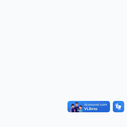
Convênios
as · Lei 14.133/2021 · PNTP 10.x