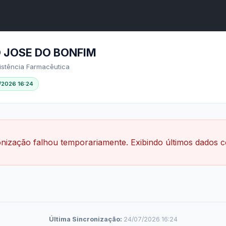
A
A●
A
Início
ência
Buscar