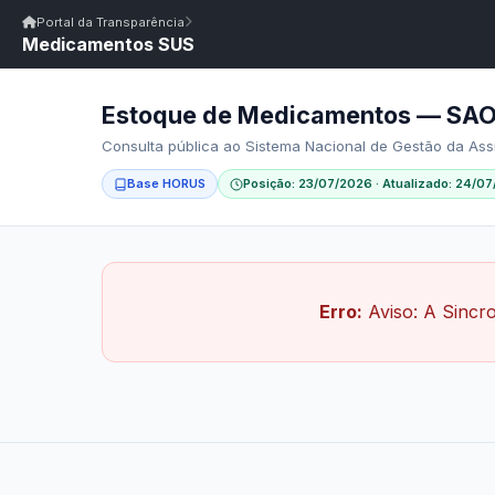
Início
|
Glossário
|
FAQ
|
Ouvidoria
|
Webmail
Portal da Transparência
Medicamentos SUS
Início
/
Portal da Transparência
Portal da Transparência
PM SÃO JOSÉ DO BONFIM/PB
Portal da Transpar
Prefeitura Municipal de São José do Bonfim