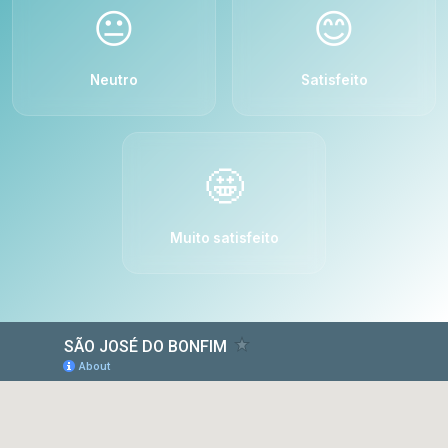
😐
😊
Neutro
Satisfeito
🤩
Muito satisfeito