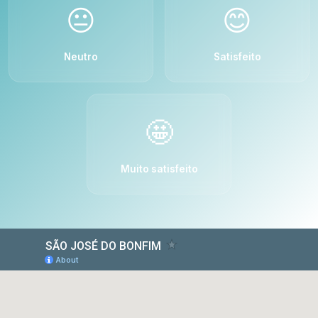
😐
😊
Neutro
Satisfeito
🤩
Muito satisfeito