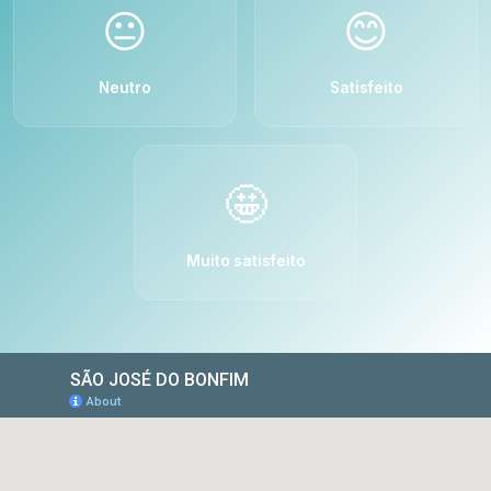
😐
😊
Neutro
Satisfeito
🤩
Muito satisfeito