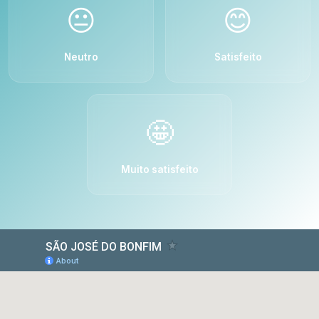
😐
😊
Neutro
Satisfeito
🤩
Muito satisfeito