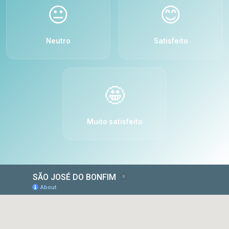
😐
😊
Neutro
Satisfeito
🤩
Muito satisfeito