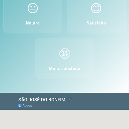
😐
😊
Neutro
Satisfeito
🤩
Muito satisfeito