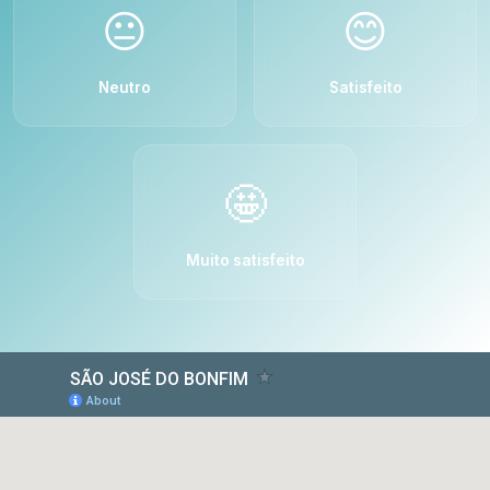
😐
😊
Neutro
Satisfeito
🤩
Muito satisfeito