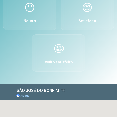
😐
😊
Neutro
Satisfeito
🤩
Muito satisfeito