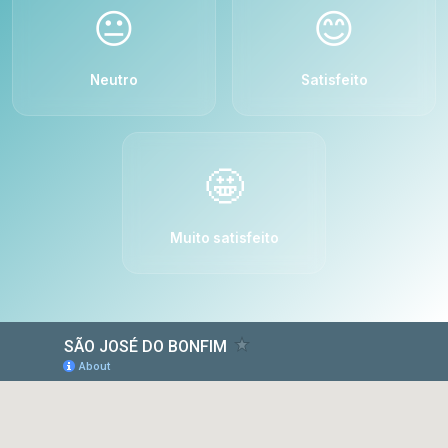
😐
😊
Neutro
Satisfeito
🤩
Muito satisfeito