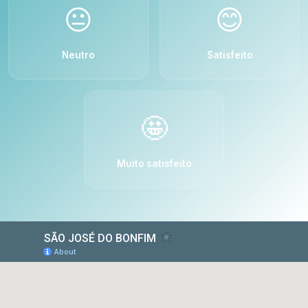
😐
😊
Neutro
Satisfeito
🤩
Muito satisfeito