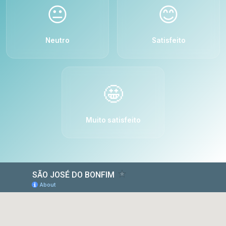
😐
😊
Neutro
Satisfeito
🤩
Muito satisfeito