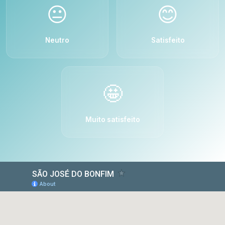
😐
😊
Neutro
Satisfeito
🤩
Muito satisfeito