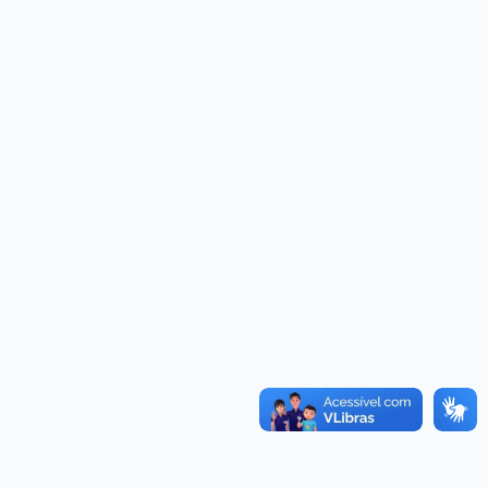
Convênios
as · Lei 14.133/2021 · PNTP 10.x