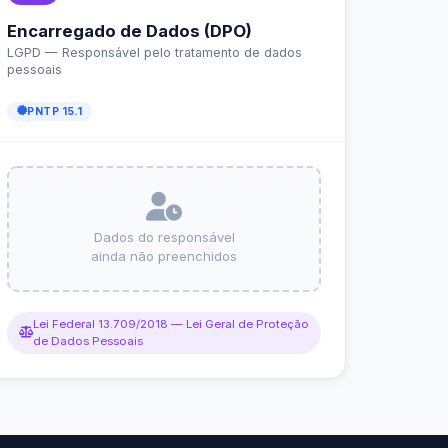
r da Transparência Pública
C 131/2009
Despesas Extraorçamentárias
Subvenções Sociais