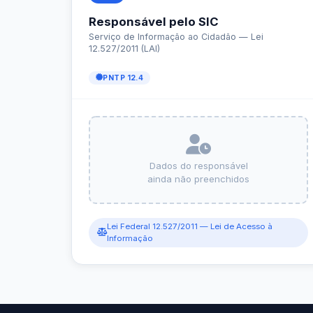
e-SIC
Ouvidoria
Receitas e Despesas
Veja para onde vai o dinheiro público e de on
Receitas Orçamentárias
Rec
Documentos de Pagamento
Res