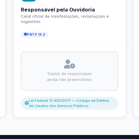
Carta de Serviços
Acessibilidade
Rada
de ele vem — impostos, transferências e gastos · Lei 12.527 (LAI) · L
eitas Extraorçamentárias
Despesas Orçamentárias
tos a Pagar
Dívida Ativa