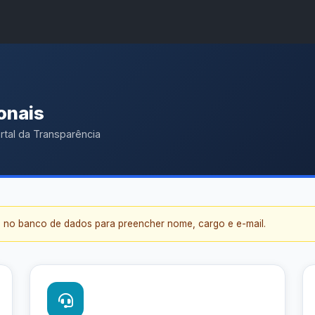
A
A●
A
Início
ência
Buscar