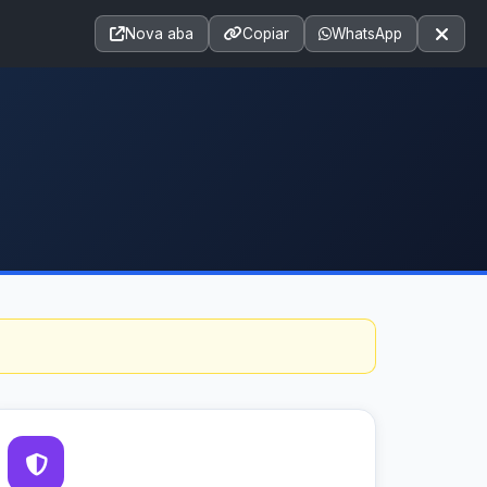
Acessibilidade
A+
A++
|
■
A□
A
Nova aba
Copiar
WhatsApp
Notícias
Seções
e-SIC