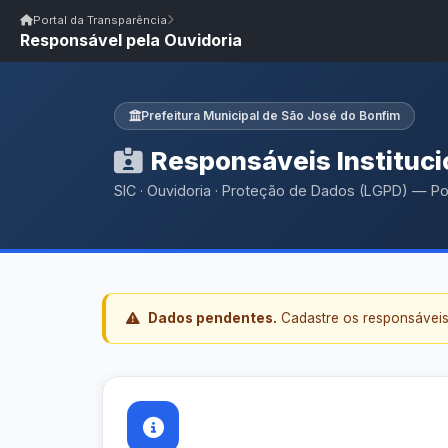
Início
|
Glossário
|
FAQ
|
Ouvidoria
|
Webmail
Portal da Transparência
Responsável pela Ouvidoria
Início
/
Portal da Transparência
Portal da Transparência
PM SÃO JOSÉ DO BONFIM/PB
Portal da Transpar
Prefeitura Municipal de São José do Bonfim