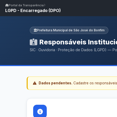
Início
|
Glossário
|
FAQ
|
Ouvidoria
|
Webmail
Portal da Transparência
LGPD - Encarregado (DPO)
Início
/
Portal da Transparência
Portal da Transparência
PM SÃO JOSÉ DO BONFIM/PB
Portal da Transpar
Prefeitura Municipal de São José do Bonfim