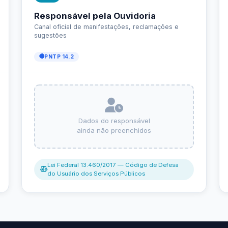
Carta de Serviços
Acessibilidade
Rada
de ele vem — impostos, transferências e gastos · Lei 12.527 (LAI) · L
eitas Extraorçamentárias
Despesas Orçamentárias
tos a Pagar
Dívida Ativa