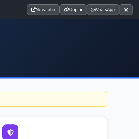
Acessibilidade
A+
A++
|
■
A□
A
Nova aba
Copiar
WhatsApp
Notícias
Seções
e-SIC