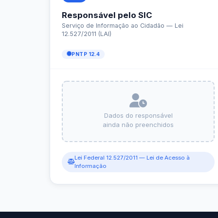
e-SIC
Ouvidoria
Receitas e Despesas
Veja para onde vai o dinheiro público e de on
Receitas Orçamentárias
Rec
Documentos de Pagamento
Res