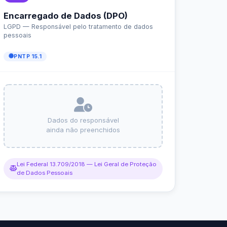
r da Transparência Pública
C 131/2009
Despesas Extraorçamentárias
Subvenções Sociais