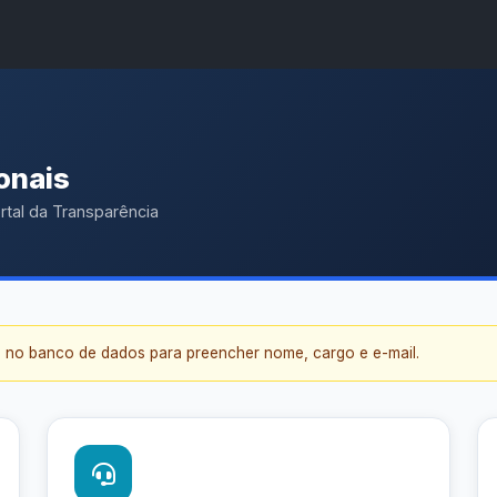
A
A●
A
Início
ência
Buscar